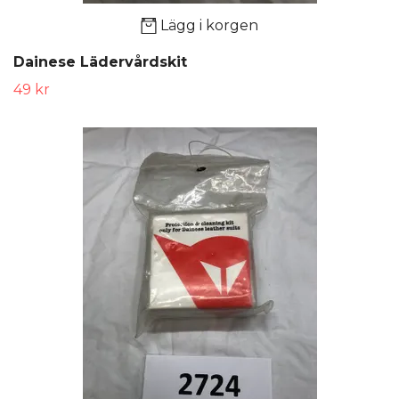
Lägg i korgen
Dainese Lädervårdskit
49 kr