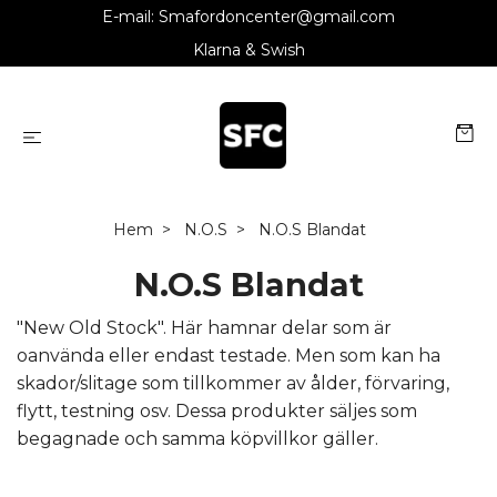
E-mail:
Smafordoncenter@gmail.com
Klarna & Swish
Hem
N.O.S
N.O.S Blandat
N.O.S Blandat
"New Old Stock". Här hamnar delar som är
oanvända eller endast testade. Men som kan ha
skador/slitage som tillkommer av ålder, förvaring,
flytt, testning osv. Dessa produkter säljes som
begagnade och samma köpvillkor gäller.