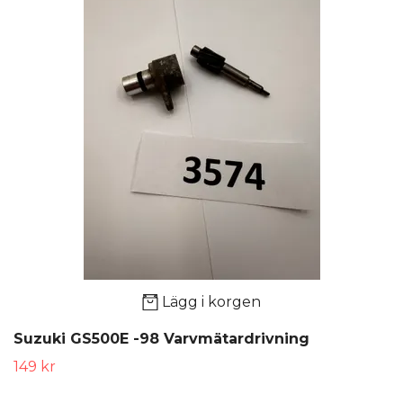
Lägg i korgen
Suzuki GS500E -98 Varvmätardrivning
149 kr