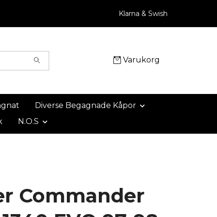
Klarna & Swish
Varukorg
agnat
Diverse Begagnade Kåpor
k
N.O.S
er Commander