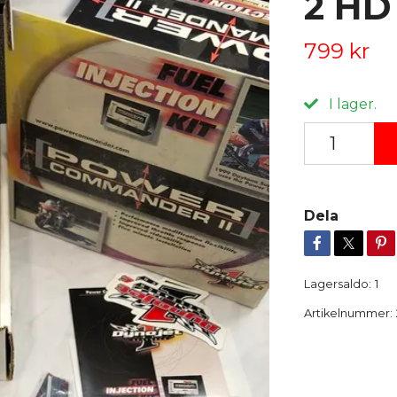
2 HD
799 kr
I lager.
Dela
Lagersaldo:
1
Artikelnummer: