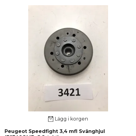
Lägg i korgen
Peugeot Speedfight 3,4 mfl Svänghjul