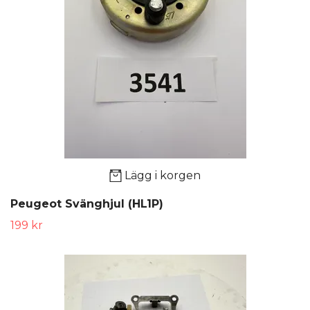
Lägg i korgen
Peugeot Svänghjul (HL1P)
199 kr