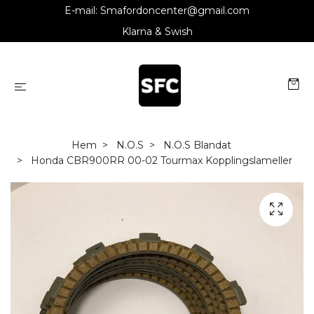
E-mail:
Smafordoncenter@gmail.com
Klarna & Swish
Hem
N.O.S
N.O.S Blandat
Honda CBR900RR 00-02 Tourmax Kopplingslameller