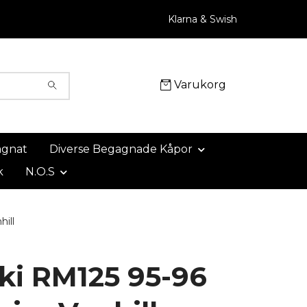
Klarna & Swish
Varukorg
agnat
Diverse Begagnade Kåpor
k
N.O.S
ill
ki RM125 95-96