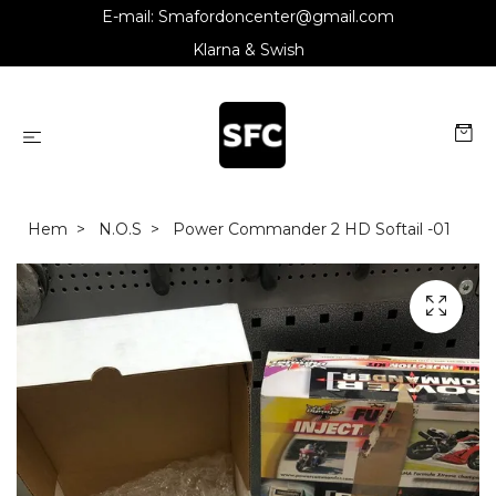
E-mail:
Smafordoncenter@gmail.com
Klarna & Swish
Hem
N.O.S
Power Commander 2 HD Softail -01