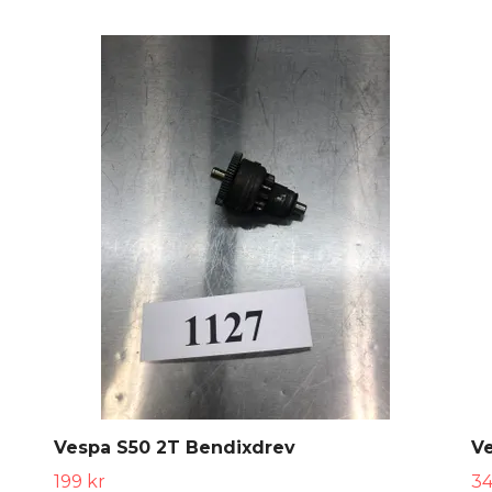
Vespa S50 2T Bendixdrev
V
199 kr
34