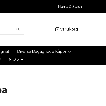
Klarna & Swish
Varukorg
agnat
Diverse Begagnade Kåpor
k
N.O.S
pa