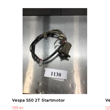
Vespa S50 2T Startmotor
V
199 kr
12