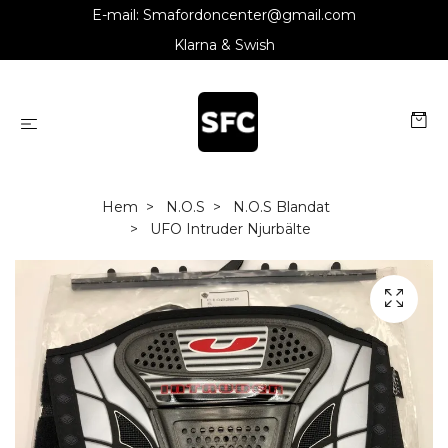
E-mail:
Smafordoncenter@gmail.com
Klarna & Swish
Hem
N.O.S
N.O.S Blandat
UFO Intruder Njurbälte