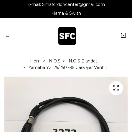
E-mail:
Smafordoncenter@gmail.com
Klarna & Swish
Hem
N.O.S
N.O.S Blandat
Yamaha YZ125/250 -95 Gasvajer Venhill