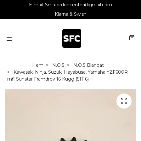
E-mail:
Smafordoncenter@gmail.com
Klarna & Swish
Hem
N.O.S
N.O.S Blandat
Kawasaki Ninja, Suzuki Hayabusa, Yamaha YZF600R
mfl Sunstar Framdrev 16 Kugg (51116)