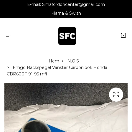
E-mail:
Smafordoncenter@gmail.com
Klarna & Swish
Hem
N.O.S
Emgo Backspegel Vänster Carbonlook Honda
CBR600F 91-95 mfl