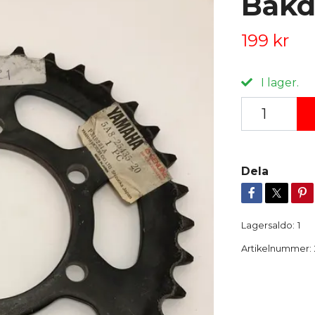
Bakd
199 kr
I lager.
Dela
Lagersaldo:
1
Artikelnummer: