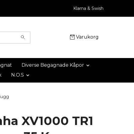
Klarna & Swish
Varukorg
agnat
Diverse Begagnade Kåpor
k
N.O.S
Kugg
ha XV1000 TR1