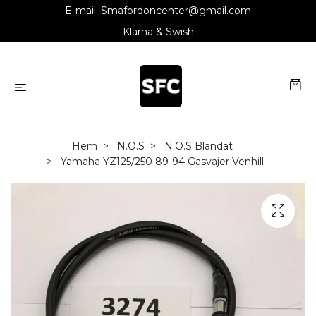
E-mail:
Smafordoncenter@gmail.com
Klarna & Swish
Hem
N.O.S
N.O.S Blandat
Yamaha YZ125/250 89-94 Gasvajer Venhill