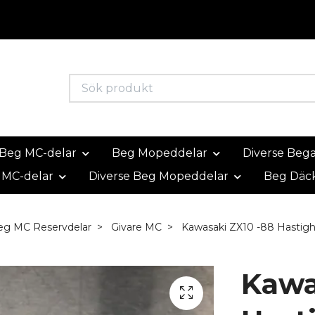
Beg MC-delar
Beg Mopeddelar
Diverse Beg
 MC-delar
Diverse Beg Mopeddelar
Beg Däc
eg MC Reservdelar
Givare MC
Kawasaki ZX10 -88 Hastigh
Kawa