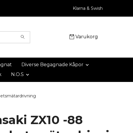
Klarna & Swish
Varukorg
agnat
Diverse Begagnade Kåpor
k
N.O.S
etsmätardrivning
saki ZX10 -88