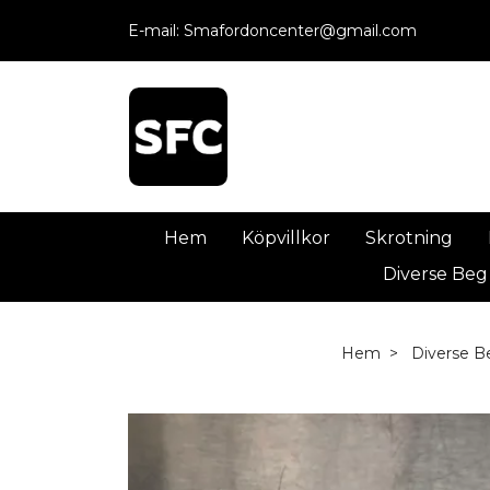
E-mail:
Smafordoncenter@gmail.com
Hem
Köpvillkor
Skrotning
Diverse Beg
Hem
Diverse B