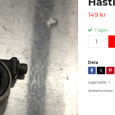
Hast
149 kr
I lager.
Dela
Lagersaldo:
1
Artikelnummer: