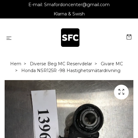
E-mail:
Smafordoncenter@gmail.com
Klarna & Swish
Hem
Diverse Beg MC Reservdelar
Givare MC
Honda NSR125R -98 Hastighetsmätardrivning