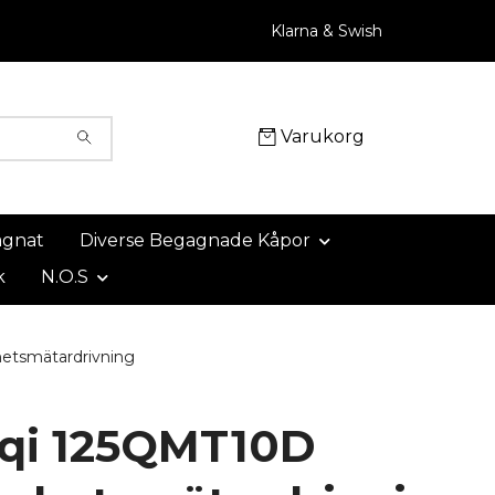
Klarna & Swish
Varukorg
agnat
Diverse Begagnade Kåpor
k
N.O.S
etsmätardrivning
qi 125QMT10D