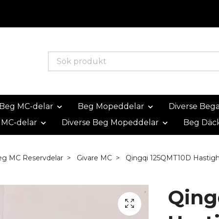
Beg MC-delar
Beg Mopeddelar
Diverse Beg
 MC-delar
Diverse Beg Mopeddelar
Beg Däc
eg MC Reservdelar
Givare MC
Qingqi 125QMT10D Hastigh
Qing