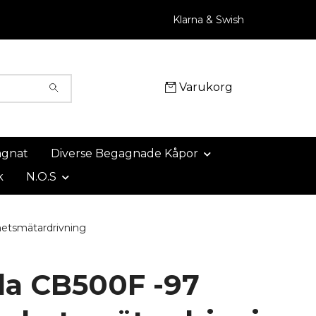
Klarna & Swish
Varukorg
agnat
Diverse Begagnade Kåpor
k
N.O.S
etsmätardrivning
a CB500F -97