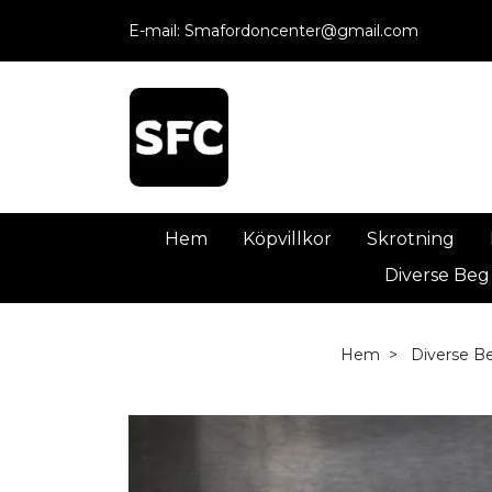
E-mail:
Smafordoncenter@gmail.com
Hem
Köpvillkor
Skrotning
Diverse Beg
Hem
Diverse B