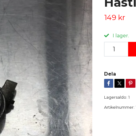
Hast
149 kr
I lager.
Dela
Lagersaldo:
1
Artikelnummer: