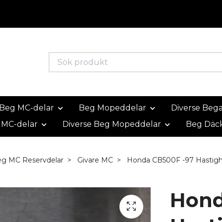
Beg MC-delar
Beg Mopeddelar
Diverse Beg
 MC-delar
Diverse Beg Mopeddelar
Beg Däc
eg MC Reservdelar
Givare MC
Honda CB500F -97 Hastigh
Hond