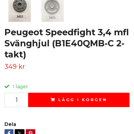
Peugeot Speedfight 3,4 mfl
Svänghjul (B1E40QMB-C 2-
takt)
349 kr
I lager.
LÄGG I KORGEN
Dela