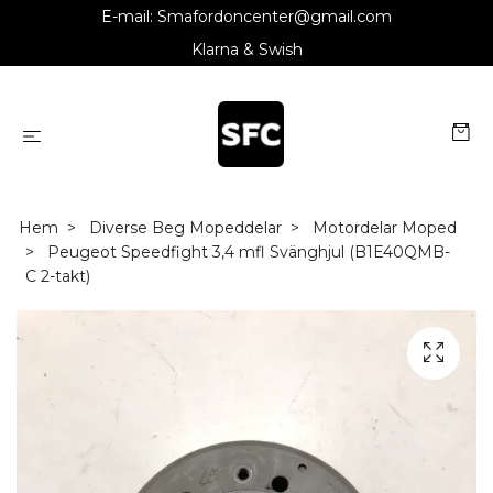
E-mail:
Smafordoncenter@gmail.com
Klarna & Swish
Hem
Diverse Beg Mopeddelar
Motordelar Moped
Peugeot Speedfight 3,4 mfl Svänghjul (B1E40QMB-
C 2-takt)