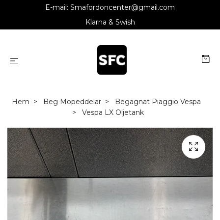
E-mail:
Smafordoncenter@gmail.com
Klarna & Swish
Hem
Beg Mopeddelar
Begagnat Piaggio Vespa
Vespa LX Oljetank