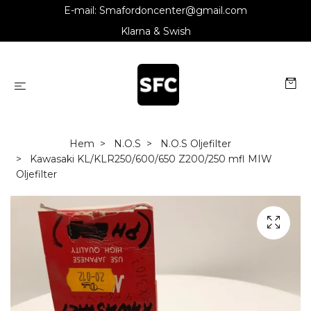
E-mail:
Smafordoncenter@gmail.com
Klarna & Swish
Hem
N.O.S
N.O.S Oljefilter
Kawasaki KL/KLR250/600/650 Z200/250 mfl MIW
Oljefilter