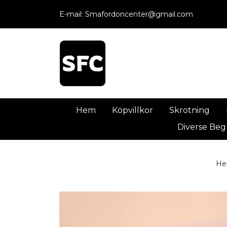
E-mail:
Smafordoncenter@gmail.com
Hem
Köpvillkor
Skrotning
Diverse Beg
H