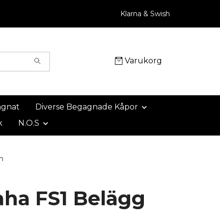
Klarna & Swish
Varukorg
agnat
Diverse Begagnade Kåpor
k
N.O.S
m
ha FS1 Belägg