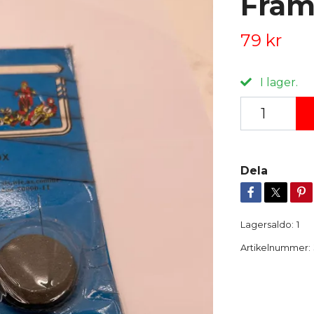
Fra
79 kr
I lager.
Dela
Lagersaldo:
1
Artikelnummer: