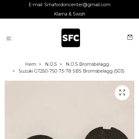
E-mail:
Smafordoncenter@gmail.com
Klarna & Swish
Hem
N.O.S
N.O.S Bromsbelägg
Suzuki GT250-750 73-78 SBS Bromsbelägg (503)