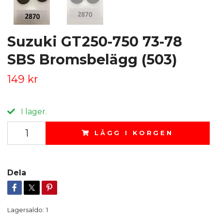
Suzuki GT250-750 73-78
SBS Bromsbelägg (503)
149 kr
I lager.
LÄGG I KORGEN
Dela
Lagersaldo:
1