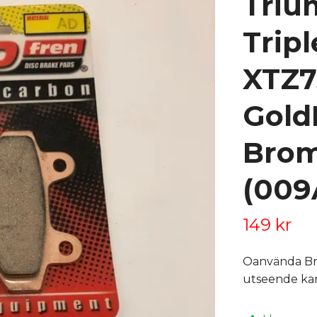
Triu
Trip
XTZ7
Gold
Brom
(009
149 kr
Oanvända Br
utseende kan 