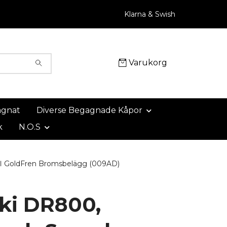
Klarna & Swish
Varukorg
agnat
Diverse Begagnade Kåpor
k
N.O.S
fl GoldFren Bromsbelägg (009AD)
ki DR800,