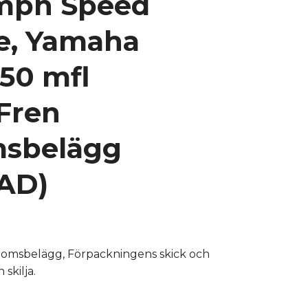
mph Speed
le, Yamaha
50 mfl
Fren
sbelägg
AD)
omsbelägg, Förpackningens skick och
skilja.