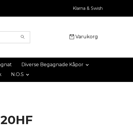
Klarna & Swish
Varukorg
agnat
Diverse Begagnade Kåpor
k
N.O.S
120HF