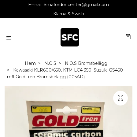
E-mail:
Smafordoncenter@gmail.com
Klarna & Swish
Hem
N.O.S
N.O.S Bromsbelägg
Kawasaki KLR600/650, KTM LC4 350, Suzuki GS450
mfl GoldFren Bromsbelägg (005AD)