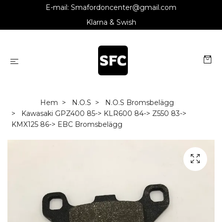
E-mail:
Smafordoncenter@gmail.com
Klarna & Swish
Hem
N.O.S
N.O.S Bromsbelägg
Kawasaki GPZ400 85-> KLR600 84-> Z550 83->
KMX125 86-> EBC Bromsbelägg