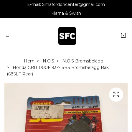
E-mail:
Smafordoncenter@gmail.com
Klarna & Swish
Hem
N.O.S
N.O.S Bromsbelägg
Honda CBR1000F 93-> SBS Bromsbelägg Bak
(685LF Rear)