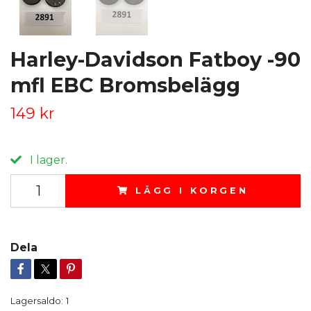
Harley-Davidson Fatboy -90
mfl EBC Bromsbelägg
149 kr
I lager.
LÄGG I KORGEN
Dela
Lagersaldo:
1