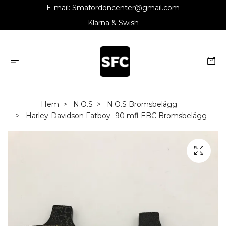
E-mail:
Smafordoncenter@gmail.com
Klarna & Swish
Hem
N.O.S
N.O.S Bromsbelägg
Harley-Davidson Fatboy -90 mfl EBC Bromsbelägg