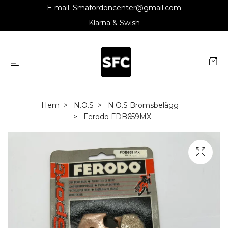
E-mail:
Smafordoncenter@gmail.com
Klarna & Swish
Hem
N.O.S
N.O.S Bromsbelägg
Ferodo FDB659MX