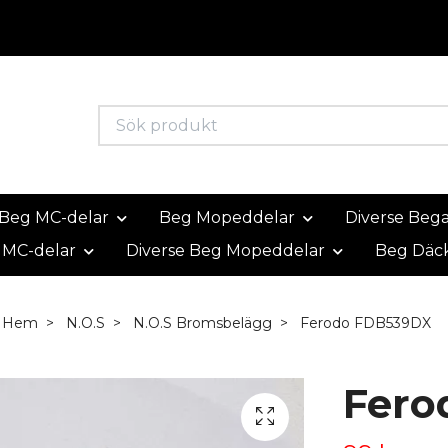
Beg MC-delar
Beg Mopeddelar
Diverse Beg
 MC-delar
Diverse Beg Mopeddelar
Beg Däc
Hem
N.O.S
N.O.S Bromsbelägg
Ferodo FDB539DX
Fero