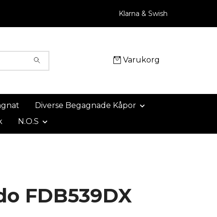
Klarna & Swish
Varukorg
agnat
Diverse Begagnade Kåpor
k
N.O.S
do FDB539DX