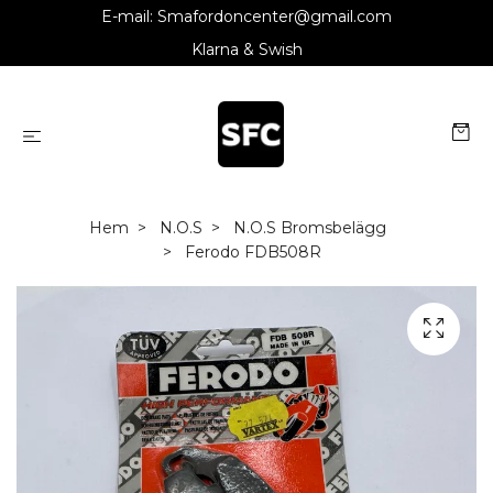
E-mail:
Smafordoncenter@gmail.com
Klarna & Swish
Hem
N.O.S
N.O.S Bromsbelägg
Ferodo FDB508R