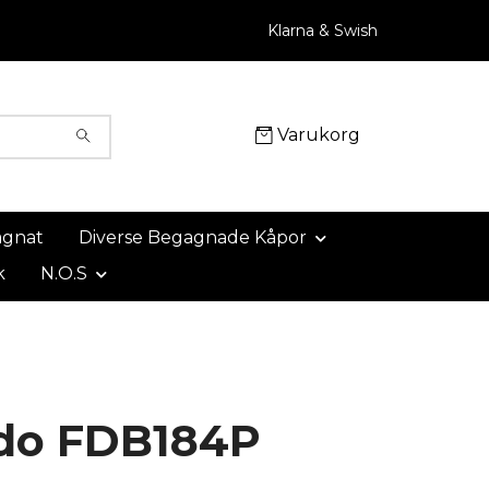
Klarna & Swish
Varukorg
agnat
Diverse Begagnade Kåpor
k
N.O.S
do FDB184P