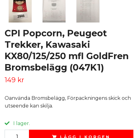
CPI Popcorn, Peugeot
Trekker, Kawasaki
KX80/125/250 mfl GoldFren
Bromsbelägg (047K1)
149 kr
Oanvända Bromsbelägg, Förpackningens skick och
utseende kan skilja.
I lager.
LÄGG I KORGEN