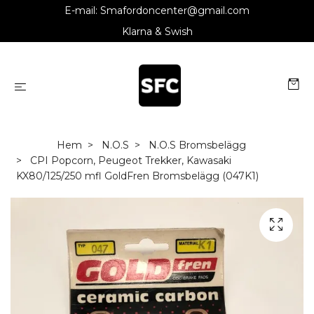
E-mail:
Smafordoncenter@gmail.com
Klarna & Swish
Hem
N.O.S
N.O.S Bromsbelägg
CPI Popcorn, Peugeot Trekker, Kawasaki
KX80/125/250 mfl GoldFren Bromsbelägg (047K1)