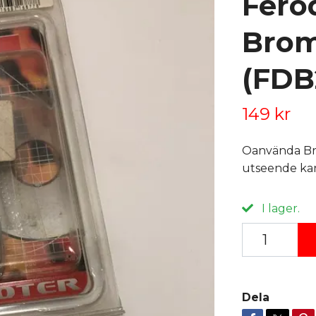
Fero
Brom
(FDB
149 kr
Oanvända Br
utseende kan 
I lager.
Dela