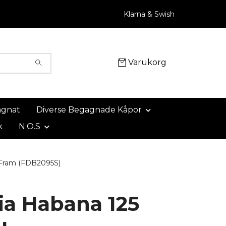
Klarna & Swish
Varukorg
agnat
Diverse Begagnade Kåpor
k
N.O.S
 Fram (FDB2095S)
lia Habana 125