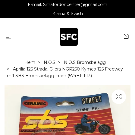
E-mail:
Smafordoncenter@gmail.com
Klarna & Swish
Hem
N.O.S
N.O.S Bromsbelägg
Aprilia 125 Strada, Gilera NGR250 Kymco 125 Freeway
mfl SBS Bromsbelägg Fram (574HF FR.)