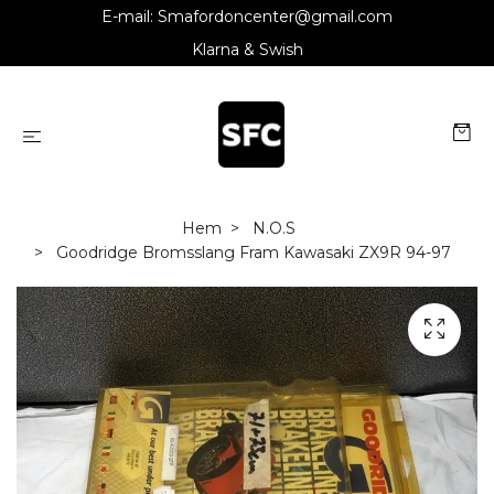
E-mail:
Smafordoncenter@gmail.com
Klarna & Swish
Hem
N.O.S
Goodridge Bromsslang Fram Kawasaki ZX9R 94-97