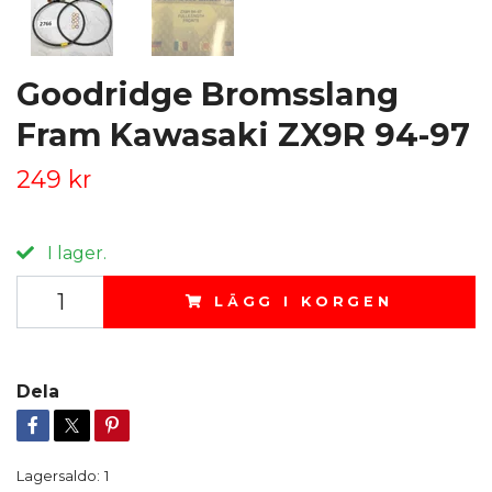
Goodridge Bromsslang
Fram Kawasaki ZX9R 94-97
249 kr
I lager.
LÄGG I KORGEN
Dela
Lagersaldo:
1