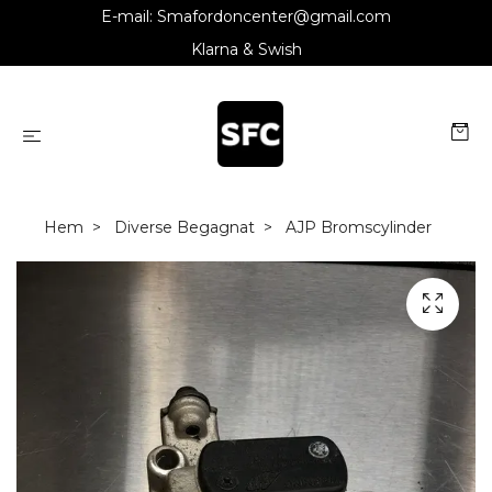
E-mail:
Smafordoncenter@gmail.com
Klarna & Swish
Hem
Diverse Begagnat
AJP Bromscylinder