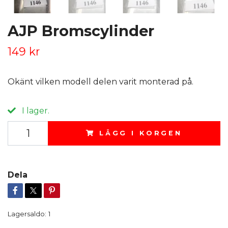
AJP Bromscylinder
149 kr
Okänt vilken modell delen varit monterad på.
I lager.
LÄGG I KORGEN
Dela
Lagersaldo:
1