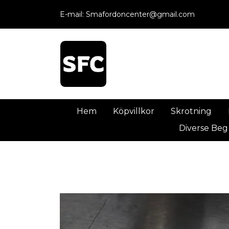
E-mail:
Smafordoncenter@gmail.com
Hem
Köpvillkor
Skrotning
Diverse Beg