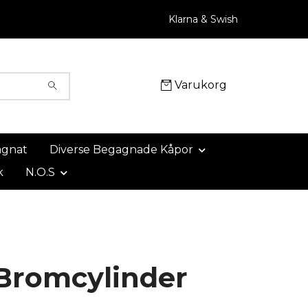
Klarna & Swish
Varukorg
agnat
Diverse Begagnade Kåpor
k
N.O.S
Bromcylinder