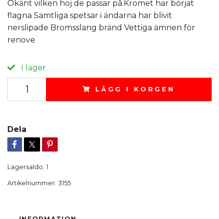
Okänt vilken hoj de passar på.Kromet har börjat
flagna Samtliga spetsar i ändarna har blivit
nerslipade Bromsslang bränd Vettiga ämnen för
renove
I lager.
LÄGG I KORGEN
Dela
Lagersaldo:
1
Artikelnummer:
3155
INFORMATION