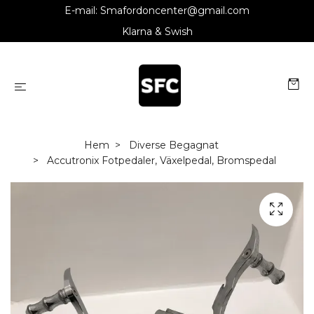
E-mail:
Smafordoncenter@gmail.com
Klarna & Swish
Hem
Diverse Begagnat
Accutronix Fotpedaler, Växelpedal, Bromspedal