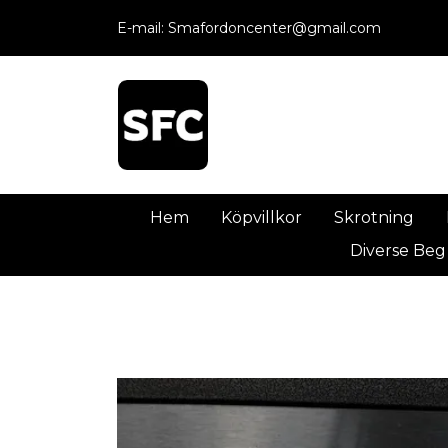
E-mail:
Smafordoncenter@gmail.com
Hem
Köpvillkor
Skrotning
Diverse Beg