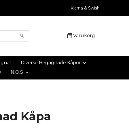
Klarna & Swish
Varukorg
agnat
Diverse Begagnade Kåpor
k
N.O.S
ad Kåpa