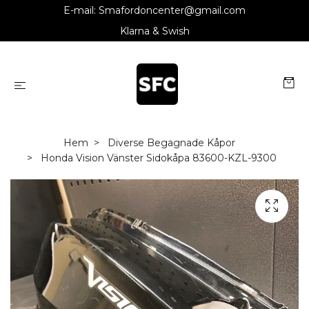
E-mail:
Smafordoncenter@gmail.com
Klarna & Swish
Hem
Diverse Begagnade Kåpor
Honda Vision Vänster Sidokåpa 83600-KZL-9300