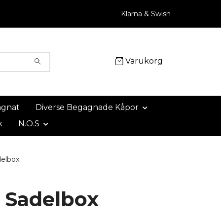
Klarna & Swish
Varukorg
agnat
Diverse Begagnade Kåpor
k
N.O.S
elbox
 Sadelbox