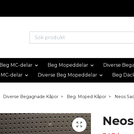
Beg MC-delar
Beg Mopeddelar
Diverse Beg
 MC-delar
Diverse Beg Mopeddelar
Beg Däc
Diverse Begagnade Kåpor
Beg. Moped Kåpor
Neos Sad
Neos