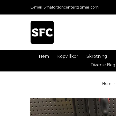
E-mail:
Smafordoncenter@gmail.com
Hem
Köpvillkor
Skrotning
Diverse Beg
Hem