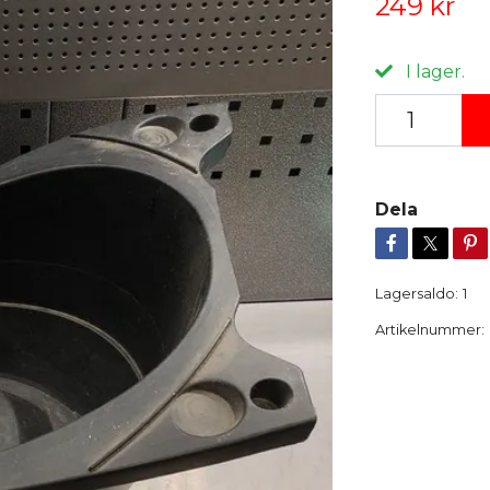
249 kr
I lager.
Dela
Lagersaldo:
1
Artikelnummer: