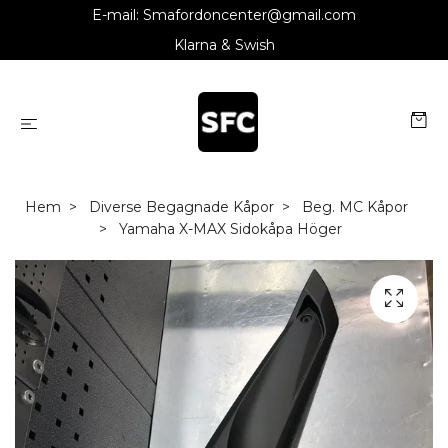
E-mail:
Smafordoncenter@gmail.com
Klarna & Swish
Hem
Diverse Begagnade Kåpor
Beg. MC Kåpor
Yamaha X-MAX Sidokåpa Höger