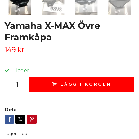
Yamaha X-MAX Övre
Framkåpa
149 kr
I lager.
LÄGG I KORGEN
Dela
Lagersaldo:
1