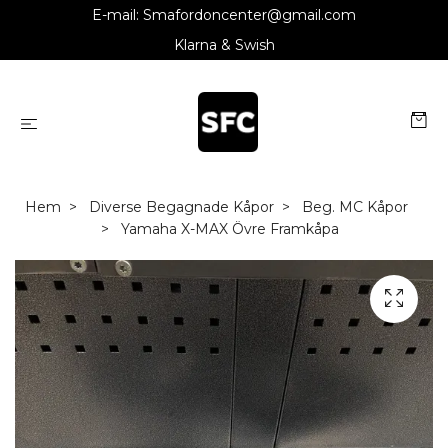
E-mail:
Smafordoncenter@gmail.com
Klarna & Swish
Hem
Diverse Begagnade Kåpor
Beg. MC Kåpor
Yamaha X-MAX Övre Framkåpa