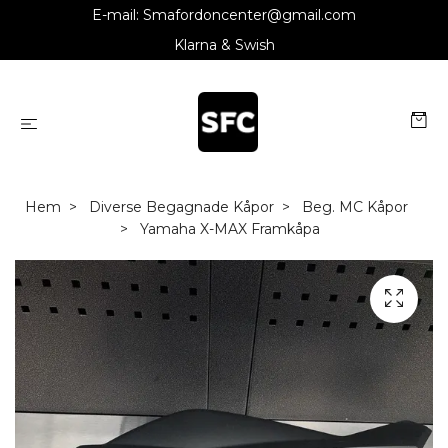
E-mail:
Smafordoncenter@gmail.com
Klarna & Swish
Hem
Diverse Begagnade Kåpor
Beg. MC Kåpor
Yamaha X-MAX Framkåpa