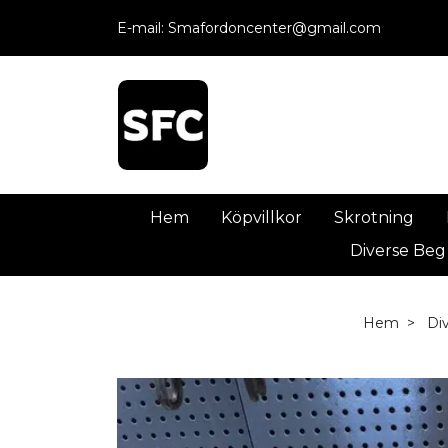
E-mail:
Smafordoncenter@gmail.com
Hem
Köpvillkor
Skrotning
Diverse Beg
Hem
Di