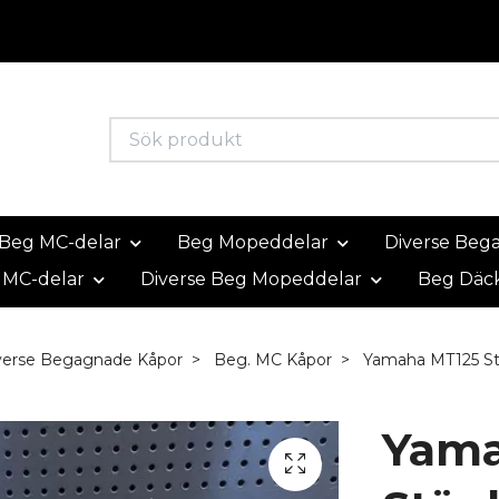
Beg MC-delar
Beg Mopeddelar
Diverse Beg
 MC-delar
Diverse Beg Mopeddelar
Beg Däc
verse Begagnade Kåpor
Beg. MC Kåpor
Yamaha MT125 S
Yama