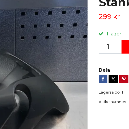
Stän
299 kr
I lager.
Dela
Lagersaldo:
1
Artikelnummer: