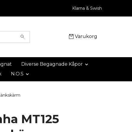
Klarna & Swish
Varukorg
agnat
Diverse Begagnade Kåpor
k
N.O.S
tänkskärm
ha MT125