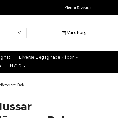
Klarna & Swish
Varukorg
agnat
Diverse Begagnade Kåpor
k
N.O.S
tdämpare Bak
Hussar