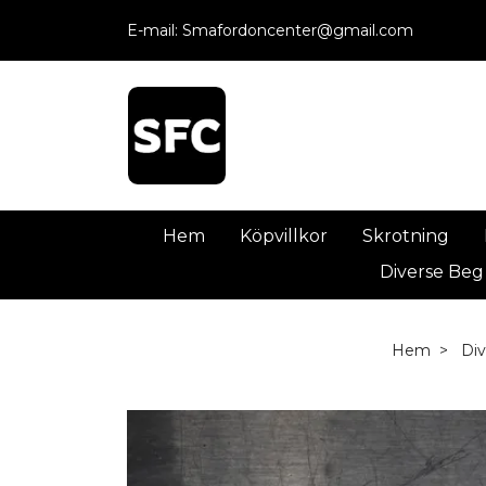
E-mail:
Smafordoncenter@gmail.com
Hem
Köpvillkor
Skrotning
Diverse Beg
Hem
Di