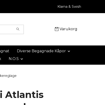
Klarna & Swish
Varukorg
agnat
Diverse Begagnade Kåpor
k
N.O.S
okereglage
 Atlantis