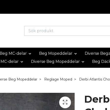
Beg MC-delar
Beg Mopeddelar
Diverse Beg
 MC-delar
Diverse Beg Mopeddelar
Beg Däc
verse Beg Mopeddelar
Reglage Moped
Derbi Atlantis Ch
Derbi