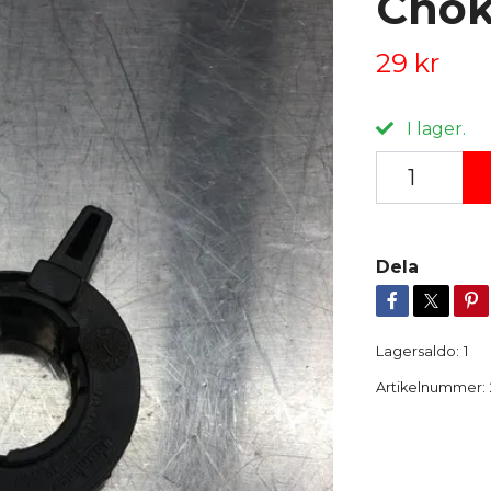
Chok
29 kr
I lager.
Dela
Lagersaldo:
1
Artikelnummer: