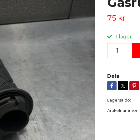
Gasr
75 kr
I lager.
Dela
Lagersaldo:
1
Artikelnummer: