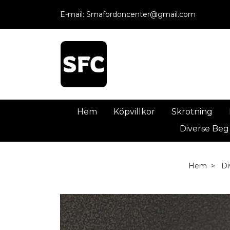
E-mail:
Smafordoncenter@gmail.com
Hem
Köpvillkor
Skrotning
Diverse Beg
Hem
Di