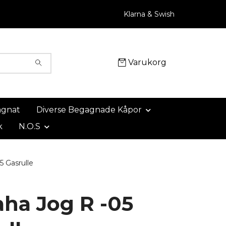
Klarna & Swish
Varukorg
agnat
Diverse Begagnade Kåpor
k
N.O.S
 Gasrulle
ha Jog R -05